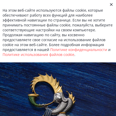
×
О КОМПАНИИ
На этом веб-сайте используются файлы cookie, которые
НОВОСТИ
обеспечивают работу всех функций для наиболее
КОНТАКТЫ
эффективной навигации по странице. Если вы не хотите
Войти
МЕНЮ
Ru
En
принимать постоянные файлы cookie, пожалуйста, выберите
соответствующие настройки на своем компьютере.
Продолжая навигацию по сайту, вы косвенно
Вся коллекция
предоставляете свое согласие на использование файлов
cookie на этом веб-сайте. Более подробная информация
Михаил Шемякин
предоставляется в нашей
Политике конфиденциальности
и
Политике использования файлов сookie
.